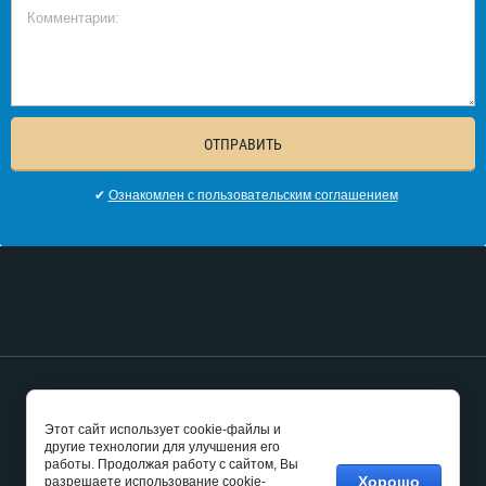
ОТПРАВИТЬ
✔
Ознакомлен с пользовательским соглашением
Copyright © 2009 - 2026 Группа компаний "Ситирит"
Этот сайт использует cookie-файлы и
веб-студия Мегагруп,
создание сайта бизнес
другие технологии для улучшения его
работы. Продолжая работу с сайтом, Вы
Хорошо
разрешаете использование cookie-