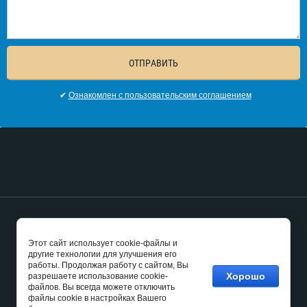
ОТПРАВИТЬ
✔
Ознакомлен с пользовательским соглашением
Copyright © 2009 - 2026 Группа компаний "Ситирит"
Этот сайт использует cookie-файлы и
веб-студия Мегагруп,
создание сайта бизнес
другие технологии для улучшения его
работы. Продолжая работу с сайтом, Вы
Хорошо
разрешаете использование cookie-
файлов. Вы всегда можете отключить
файлы cookie в настройках Вашего