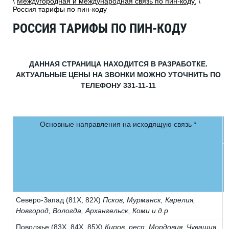
\
Междугородная и международная связь по пин-коду.
\
Россия тарифы по пин-коду
РОССИЯ ТАРИФЫ ПО ПИН-КОДУ
ДАННАЯ СТРАНИЦА НАХОДИТСЯ В РАЗРАБОТКЕ.
АКТУАЛЬНЫЕ ЦЕНЫ НА ЗВОНКИ МОЖНО УТОЧНИТЬ ПО
ТЕЛЕФОНУ 331-11-11
Основные направления на исходящую связь *
о
р
0
Северо-Запад (81Х, 82Х)
Псков, Мурманск, Карелия,
Новгород, Вологда, Архангельск, Коми и д.р
Поволжье (83Х, 84Х, 85Х)
Киров, респ. Мордовия, Чувашия,