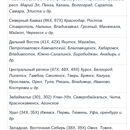
респ. Марий Эл, Пенза, Казань, Волгоград, Саратов,
Самара, Элиста и др.
Северный Кавказ (86Х, 87Х)
Краснодар, Ростов,
Ставрополь, Нальчик, Владикавказ, Грозный, Махачкала,
Майкоп, Черкесск и др.
Дальний Восток (41Х, 42Х)
Якутск, Магадан,
Петропавловск-Камчатский, Благовещенск, Хабаровск,
Владивосток, Южно-Сахалинск, Биробиджан, Анадырь и
др
.
Центральный регион (47Х, 48Х, 49Х)
Курск, Белгород,
Липетск, Тамбов, Смоленск, Тверь, Брянск, Калуга,
Ярославль, Орел, Тула, Рязань, Владимир, Иваново,
Кострома и др.
Забайкалье (301, 302)
Улан-Удэ, Северобайкальск, Чита,
Краснокаменск, Агинское
Урал (34Х, 35Х)
Ижевск, Пермь, Тюмень, Уфа, оренбург и
др.
Западная, Восточная Сибирь (38Х, 39Х)
Омск, Томск,